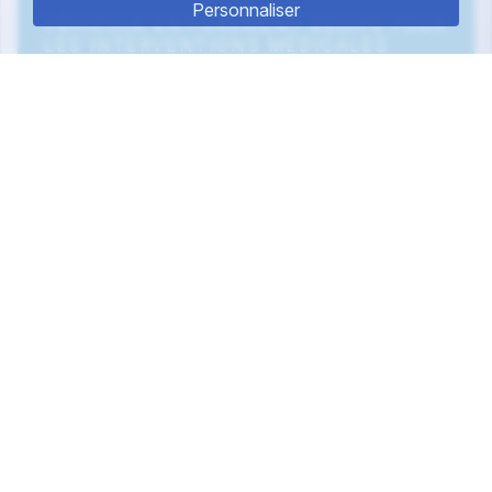
Personnaliser
VÉHICULE ENTIÈREMENT ÉQUIPÉ POUR
LES INTERVENTIONS MÉDICALES
AMBULANCES DE GARDE
- GROS VOLUME
Mission :
Elle est réservée au
transport
sanitaire allongé
et doit permettre d'effectuer
les soins
d'urgence
nécessités par l'état du
patient. Elle est en permanence aménagée à cet
effet.
Composition
: Il y a 2 personnes : un
ambulancier diplômé
et un auxiliaire
ambulancier (ou un infirmier/ère ou un médecin
en cas de transport SMUR).
Aménagement
: Ces véhicules embarquent des
équipements de
relevage
et de
brancardage